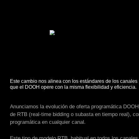
Este cambio nos alinea con los estándares de los canales 
que el DOOH opere con la misma flexibilidad y eficiencia.
Anunciamos la evolución de oferta programática DOOH h
de RTB (real-time bidding o subasta en tiempo real), c
programática en cualquier canal.
Este tipo de modelo RTB, habitual en todos los canales