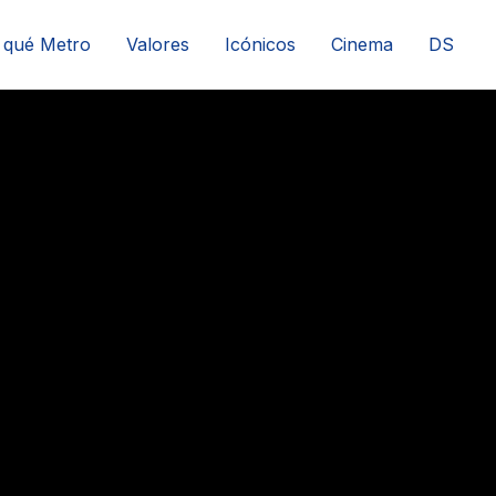
volver
 qué Metro
Valores
Icónicos
Cinema
DS