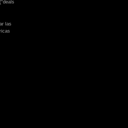
(“deals
ar las
ricas