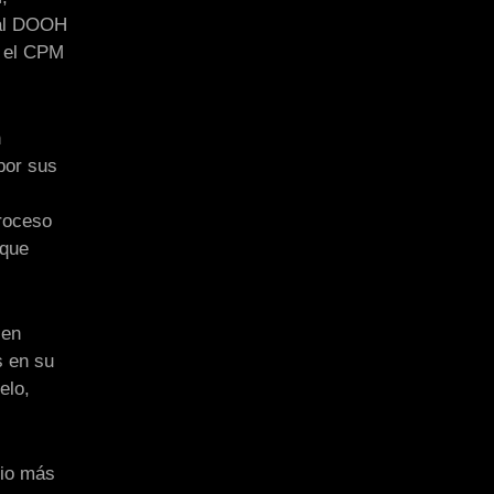
nal DOOH
r el CPM
n
por sus
proceso
 que
 en
s en su
elo,
rio más